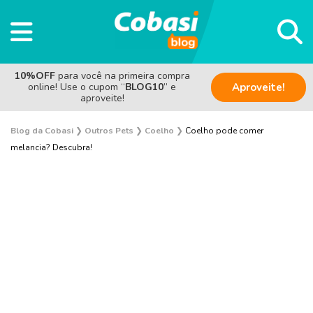
10%OFF
para você na primeira compra
online! Use o cupom “
BLOG10
” e
Aproveite!
aproveite!
Blog da Cobasi
❯
Outros Pets
❯
Coelho
❯
Coelho pode comer
melancia? Descubra!
Aves
Coelho