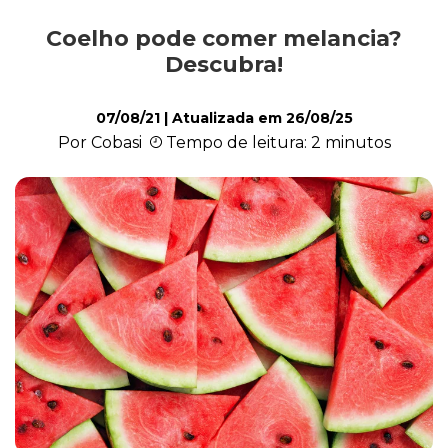
Coelho pode comer melancia?
Exóticos e Silvestres
Descubra!
07/08/21
| Atualizada em
26/08/25
Mamíferos
Por Cobasi
Tempo de leitura: 2 minutos
Répteis
Roedores