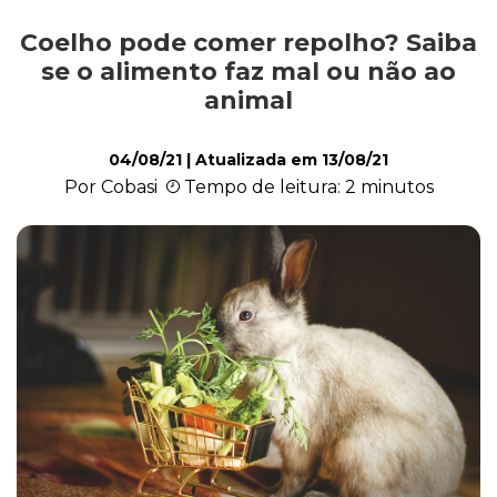
Coelho pode comer repolho? Saiba
Exóticos e Silvestres
se o alimento faz mal ou não ao
animal
Mamíferos
04/08/21
| Atualizada em
13/08/21
Por Cobasi
Tempo de leitura: 2 minutos
Répteis
Roedores