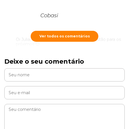
Cobasi
Ver todos os comentários
Oi Julia, como vai? anotamos a sua sugestão para os
próximos 🙂
RESPONDER
Deixe o seu comentário
Ingridy
Gostaria de saber mais comidas que coelho pode comer
RESPONDER