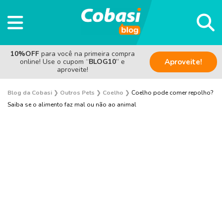
10%OFF
para você na primeira compra
online! Use o cupom “
BLOG10
” e
Aproveite!
aproveite!
Blog da Cobasi
❯
Outros Pets
❯
Coelho
❯
Coelho pode comer repolho?
Saiba se o alimento faz mal ou não ao animal
Aves
Coelho