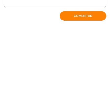
Cobasi
COMENTAR
Oi, Ingrid. Como vai? Deixaremos aqui um
conteúdo
que pode te ajudar neste momento.
RESPONDER
Cobasi
Oi, Ingrid. Como vai? Deixaremos aqui um
conteúdo
que pode te ajudar neste momento.
RESPONDER