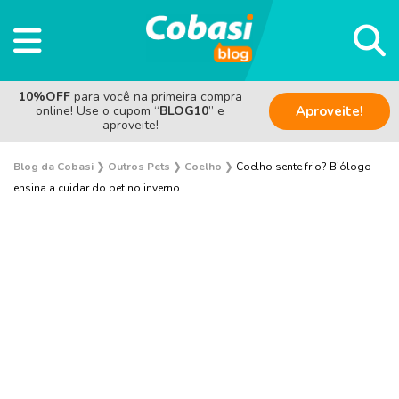
10%OFF
para você na primeira compra
online! Use o cupom “
BLOG10
” e
Aproveite!
aproveite!
Blog da Cobasi
❯
Outros Pets
❯
Coelho
❯
Coelho sente frio? Biólogo
ensina a cuidar do pet no inverno
Aves
Coelho