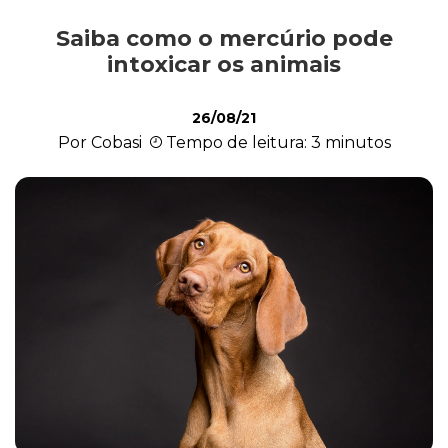
Saiba como o mercúrio pode
Alimentação
intoxicar os animais
26/08/21
Curiosidades
Por Cobasi
Tempo de leitura: 3 minutos
Filhotes
Higiene
Saúde