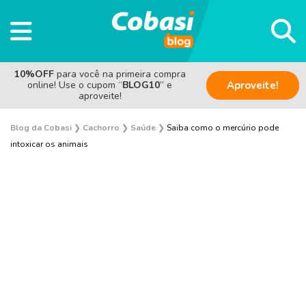
10%OFF
para você na primeira compra
online! Use o cupom “
BLOG10
” e
Aproveite!
aproveite!
Blog da Cobasi
❯
Cachorro
❯
Saúde
❯
Saiba como o mercúrio pode
intoxicar os animais
Adestramento e Bem-estar
Adoção