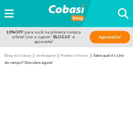
10%OFF
para você na primeira compra
online! Use o cupom “
BLOG10
” e
Aproveite!
aproveite!
Blog da Cobasi
❯
Jardinagem
❯
Plantas e Flores
❯
Sabe qual é o Lírio
do campo? Descubra agora!
Plantas e Flores
Curiosidades