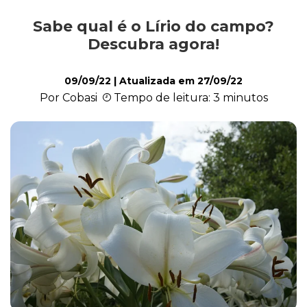
Sabe qual é o Lírio do campo?
Cultivo e Manutenção
Descubra agora!
09/09/22
| Atualizada em
27/09/22
Cachorro
Por Cobasi
Tempo de leitura: 3 minutos
Gato
Outros Pets
Casa & Piscina
Jardinagem