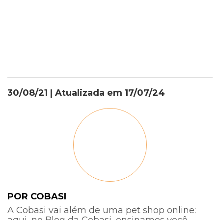
como evitar a
com pulgas
apaixone!
zoonose
30/08/21
| Atualizada em
17/07/24
POR COBASI
A Cobasi vai além de uma pet shop online:
aqui, no Blog da Cobasi, ensinamos você