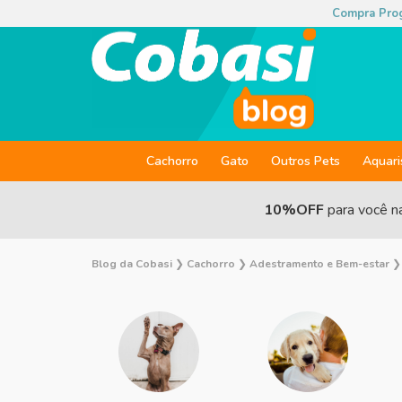
Compra Pro
Cachorro
Gato
Outros Pets
Aquar
10%OFF
para você n
Blog da Cobasi
❯
Cachorro
❯
Adestramento e Bem-estar