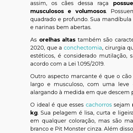
assim, os cães dessa raça
possu
musculosos e volumosos
. Possue
quadrado e profundo. Sua mandíbula 
e narinas bem abertas.
As
orelhas altas
também são caracter
2020, que a
conchectomia
, cirurgia 
estéticos, é considerado mutilação,
acordo com a Lei 1.095/2019.
Outro aspecto marcante é que o cão 
largo e musculoso, com uma leve c
alargando à medida em que descem p
O ideal é que esses
cachorros
sejam
kg
. Sua pelagem é lisa, curta e lige
em qualquer coloração, mas são mai
branco e Pit Monster cinza. Além disso