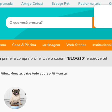
gramada
Amigo Cobasi
Espaço Pet
Retirar na loja
Co
ismo
Casa & Piscina
Jardinagem
Web Stories
Institucional
a primeira compra online! Use o cupom “
BLOG10
” e aproveite!
❯
Pitbull Monster: saiba tudo sobre o Pit Monster