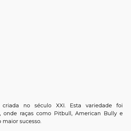
a Ellen Pastore
Dra. Nathalia Martins
riada no século XXI. Esta variedade foi
, onde raças como Pitbull, American Bully e
o maior sucesso.