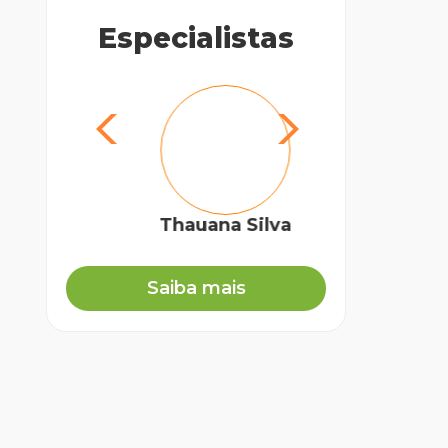
Especialistas
Thauana Silva
Pe
Mé
Saiba mais