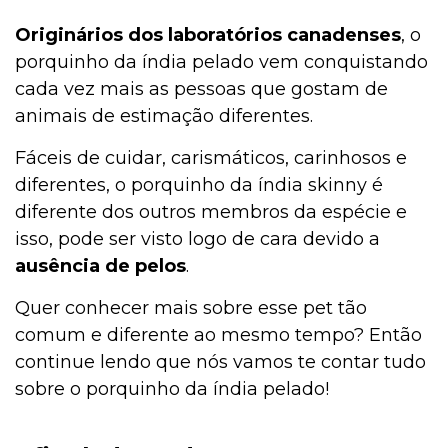
Originários dos laboratórios canadenses
, o
porquinho da índia pelado vem conquistando
Pesquisas e Curiosidades Cobasi
cada vez mais as pessoas que gostam de
animais de estimação diferentes.
Fáceis de cuidar, carismáticos, carinhosos e
Peixes
diferentes, o porquinho da índia skinny é
diferente dos outros membros da espécie e
isso, pode ser visto logo de cara devido a
Outros Pets
ausência de pelos
.
Quer conhecer mais sobre esse pet tão
Notícias
comum e diferente ao mesmo tempo? Então
continue lendo que nós vamos te contar tudo
sobre o porquinho da índia pelado!
Mamíferos