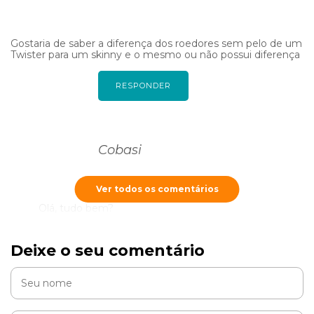
Gostaria de saber a diferença dos roedores sem pelo de um
Twister para um skinny e o mesmo ou não possui diferença
RESPONDER
Cobasi
Ver todos os comentários
Olá, tudo bem?
O Twister é um Hamster que pode pode atingir até
40 centímetros contando com a cauda, enquanto o
Deixe o seu comentário
Skinny Pig é um porquinho da índia pelado que mede
cerca de 27 cm.
RESPONDER