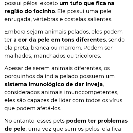
possui pêlos, exceto
um tufo que fica na
Curiosidades
região do focinho
. Ele possui uma pele
enrugada, vértebras e costelas salientes.
Embora sejam animais pelados, eles podem
Cultivo e Manutenção
ter
a cor da pele em tons diferentes
, sendo
ela preta, branca ou marrom. Podem ser
malhados, manchados ou tricolores.
Comportamento
Apesar de serem animais diferentes, os
porquinhos da índia pelado possuem um
Coelho
sistema imunológico de dar inveja
,
considerados animais imunocompetentes,
eles são capazes de lidar com todos os vírus
Casa & Piscina
que podem afetá-los.
No entanto, esses pets
podem ter problemas
de pele
, uma vez que sem os pelos, ela fica
Casa