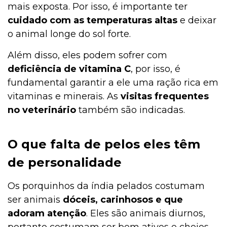
mais exposta. Por isso, é importante ter
cuidado com as temperaturas altas
e deixar
o animal longe do sol forte.
Cachorro
Além disso, eles podem sofrer com
deficiência de vitamina C
, por isso, é
Bulário
fundamental garantir a ele uma ração rica em
vitaminas e minerais. As
visitas frequentes
no veterinário
também são indicadas.
Aves
O que falta de pelos eles têm
Aquarismo
de personalidade
Os porquinhos da índia pelados costumam
ser animais
dóceis, carinhosos e que
Aquários e Manutenção
adoram atenção
. Eles são animais diurnos,
portanto costumam ser bem ativos e cheios