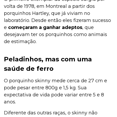
volta de 1978, em Montreal a partir dos
porquinhos Hartley, que já viviam no
laboratório. Desde então eles fizeram sucesso
Filhote
e
começaram a ganhar adeptos
, que
desejavam ter os porquinhos como animais
de estimação.
Exóticos e Silvestres
Peladinhos, mas com uma
Curiosidades
saúde de ferro
O porquinho skinny mede cerca de 27 cm e
Curiosidades
pode pesar entre 800g e 1,5 kg. Sua
expectativa de vida pode variar entre 5 e 8
anos.
Curiosidades
Diferente das outras raças, o skinny não