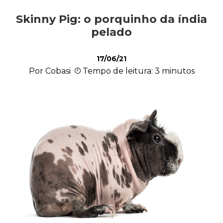
Skinny Pig: o porquinho da índia
Saúde
pelado
17/06/21
Roedores
Por Cobasi
Tempo de leitura: 3 minutos
Répteis
Quiz
Plantas e Flores
Piscina