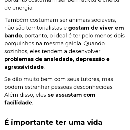
de energia.
Alimentação
Também costumam ser animais sociáveis,
não são territorialistas e
gostam de viver em
Alimentação
bando
, portanto, o ideal é ter pelo menos dois
porquinhos na mesma gaiola. Quando
sozinhos, eles tendem a desenvolver
Adoção
problemas de ansiedade, depressão e
agressividade
.
Se dão muito bem com seus tutores, mas
Adoção
podem estranhar pessoas desconhecidas.
Além disso, eles
se assustam com
facilidade
.
Adestramento e Bem-estar
É importante ter uma vida
Ações Sociais