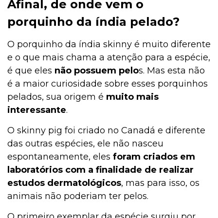
Afinal, de onde vem o
Jardinagem
porquinho da índia pelado?
O porquinho da índia skinny é muito diferente
e o que mais chama a atenção para a espécie,
Institucional
é que eles
não possuem pelo
s. Mas esta não
é a maior curiosidade sobre esses porquinhos
pelados, sua origem é
muito mais
Higiene
interessante
.
O skinny pig foi criado no Canadá e diferente
Higiene
das outras espécies, ele não nasceu
espontaneamente, eles
foram criados em
laboratórios com a finalidade de realizar
Gato
estudos dermatológicos
, mas para isso, os
animais não poderiam ter pelos.
O primeiro exemplar da espécie surgiu por
Filhotes