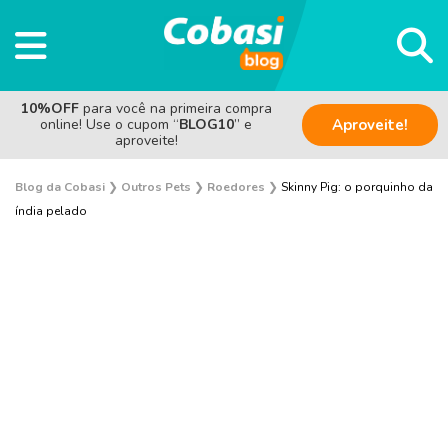
10%OFF
para você na primeira compra
online! Use o cupom “
BLOG10
” e
Aproveite!
aproveite!
Blog da Cobasi
❯
Outros Pets
❯
Roedores
❯
Skinny Pig: o porquinho da
índia pelado
Sem categoria
Saúde