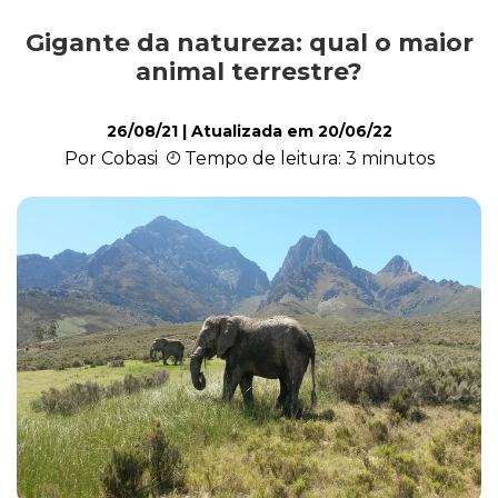
Gigante da natureza: qual o maior
Exóticos e Silvestres
animal terrestre?
26/08/21
| Atualizada em
20/06/22
Mamíferos
Por Cobasi
Tempo de leitura: 3 minutos
Répteis
Roedores