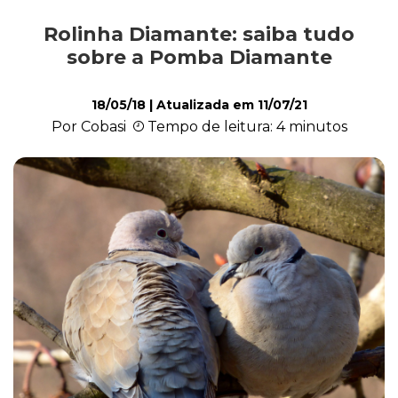
Rolinha Diamante: saiba tudo
Saúde
sobre a Pomba Diamante
18/05/18
| Atualizada em
11/07/21
Roedores
Por Cobasi
Tempo de leitura: 4 minutos
Répteis
Quiz
Plantas e Flores
Piscina