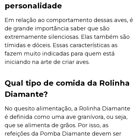
personalidade
Alimentação
Em relação ao comportamento dessas aves, é
de grande importância saber que são
Alimentação
extremamente silenciosas. Elas também são
tímidas e dóceis. Essas características as
fazem muito indicadas para quem está
Adoção
iniciando na arte de criar aves.
Qual tipo de comida da Rolinha
Adoção
Diamante?
No quesito alimentação, a Rolinha Diamante
Adestramento e Bem-estar
é definida como uma ave granívora, ou seja,
que se alimenta de grãos. Por isso, as
refeições da Pomba Diamante devem ser
Ações Sociais