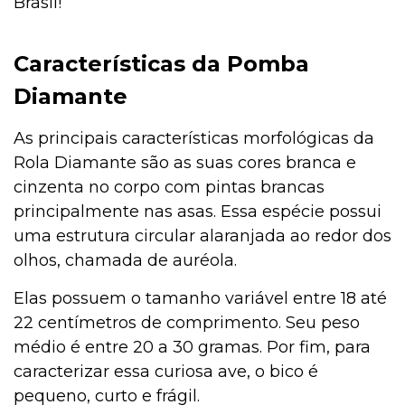
Brasil!
Jardinagem
Características da Pomba
Diamante
Institucional
As principais características morfológicas da
Rola Diamante são as suas cores branca e
Higiene
cinzenta no corpo com pintas brancas
principalmente nas asas. Essa espécie possui
uma estrutura circular alaranjada ao redor dos
Higiene
olhos, chamada de auréola.
Elas possuem o tamanho variável entre 18 até
22 centímetros de comprimento. Seu peso
Gato
médio é entre 20 a 30 gramas. Por fim, para
caracterizar essa curiosa ave, o bico é
pequeno, curto e frágil.
Filhotes