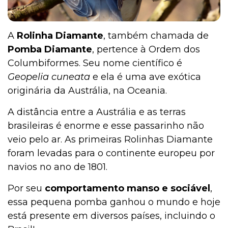
A
Rolinha Diamante
, também chamada de
Pesquisas e Curiosidades Cobasi
Pomba Diamante
, pertence à Ordem dos
Columbiformes. Seu nome científico é
Geopelia cuneata
e ela é uma ave exótica
Peixes
originária da Austrália, na Oceania.
A distância entre a Austrália e as terras
Outros Pets
brasileiras é enorme e esse passarinho não
veio pelo ar. As primeiras Rolinhas Diamante
foram levadas para o continente europeu por
Notícias
navios no ano de 1801.
Por seu
comportamento manso e sociável
,
essa pequena pomba ganhou o mundo e hoje
Mamíferos
está presente em diversos países, incluindo o