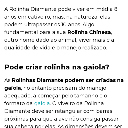
A Rolinha Diamante pode viver em média 8
anos em cativeiro, mas, na natureza, elas
Filhote
podem ultrapassar os 10 anos. Algo
fundamental para a sua
Rolinha Chinesa
,
outro nome dado ao animal, viver mais é a
Exóticos e Silvestres
qualidade de vida e o manejo realizado.
Pode criar rolinha na gaiola?
Curiosidades
As
Rolinhas Diamante podem ser criadas na
gaiola
, no entanto precisam do manejo
Curiosidades
adequado, a começar pelo tamanho e o
formato da
gaiola
. O viveiro da Rolinha
Diamante deve ser retangular com barras
Curiosidades
próximas para que a ave não consiga passar
sua cabeça por elas. As dimensões devem ser