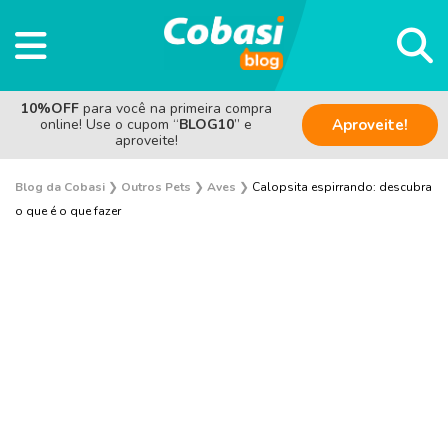
10%OFF
para você na primeira compra
online! Use o cupom “
BLOG10
” e
Aproveite!
aproveite!
Blog da Cobasi
❯
Outros Pets
❯
Aves
❯
Calopsita espirrando: descubra
o que é o que fazer
Aves
Coelho