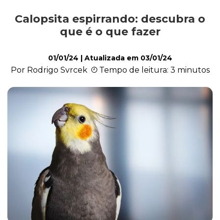
Calopsita espirrando: descubra o
Exóticos e Silvestres
que é o que fazer
01/01/24
| Atualizada em
03/01/24
Mamíferos
Por Rodrigo Svrcek
Tempo de leitura: 3 minutos
Répteis
Roedores