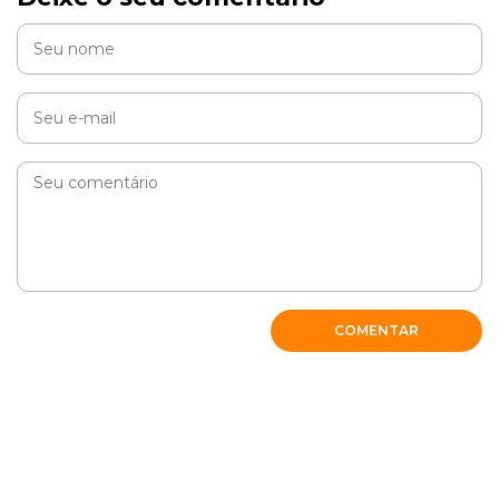
Rosa
Minha nina e pricesa da casa muito inteligente e mimada
tudo tem que ser como ela gosta e quer parece criança.
Odeia banho agua so pra beber
Nao gosta ďe fruta so gosta de atroz
RESPONDER
COMENTAR
Priscila Coelho
Dicas muito importantes para nós que somos “marinheiras
de primeira viagem” !!!❤️❤️