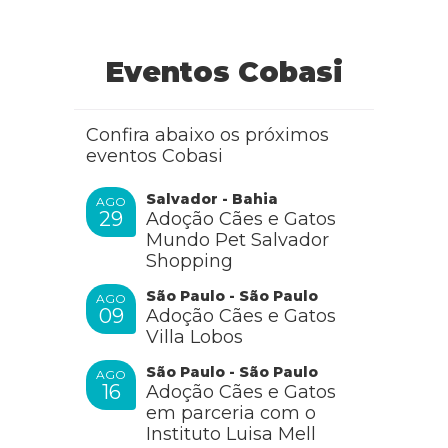
Como saber se é macho ou fêmea?
RESPONDER
Eventos Cobasi
Confira abaixo os próximos
Cobasi
eventos Cobasi
Salvador - Bahia
AGO
29
Adoção Cães e Gatos
Olá, tudo bem?
Mundo Pet Salvador
Acesse o link abaixo e confira como descobrir se a sua
Shopping
Calopsita é fêmea ou macho.
https://blog.cobasi.com.br/como-identificar-calopsita-
femea-ou-macho/
São Paulo - São Paulo
AGO
09
Adoção Cães e Gatos
Villa Lobos
RESPONDER
São Paulo - São Paulo
AGO
16
Adoção Cães e Gatos
em parceria com o
Railda cardoso
Instituto Luisa Mell