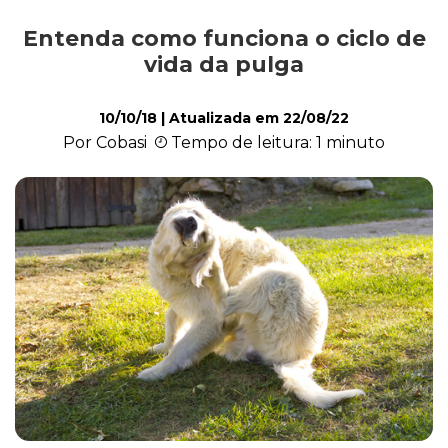
Entenda como funciona o ciclo de
Comportamento
vida da pulga
10/10/18
| Atualizada em
22/08/22
Curiosidades
Por Cobasi
Tempo de leitura: 1 minuto
Filhote
Higiene
Saúde