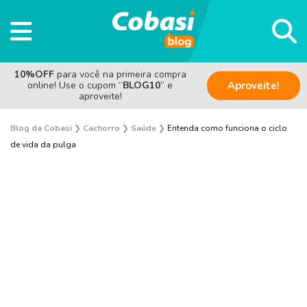
10%OFF
para você na primeira compra
online! Use o cupom “
BLOG10
” e
Aproveite!
aproveite!
Blog da Cobasi
❯
Cachorro
❯
Saúde
❯
Entenda como funciona o ciclo
de vida da pulga
Adoção
Alimentação