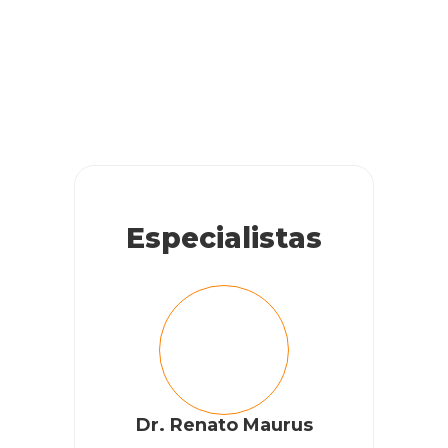
gatinho que está com problema pra fazer xixi, estou dando
remédio mas não está melhorando…estou sem condições
de leva lo ao veterinário se tiver alguém que me ajude não
tenho condições de pagar…me ajudem ele está sofrendo
Deus abençoe
RESPONDER
ADELIA RODRIGUES
Especialistas
TENHO DUAS GATAS ME MUDEI DE CASA E UMA DELAS
PAROU DE URINAR O QUE EU FAÇO OBG
RESPONDER
Dr. Renato Maurus