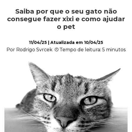
Saiba por que o seu gato não
Comportamento
consegue fazer xixi e como ajudar
o pet
Curiosidades
11/04/25
| Atualizada em
10/04/25
Por Rodrigo Svrcek
Tempo de leitura: 5 minutos
Filhote
Higiene
Saúde