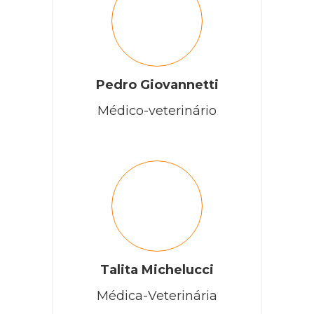
Minha gata não está conseguindo fazer xixi
RESPONDER
Pedro Giovannetti
Cobasi
Médico-veterinário
Olá, Ivete! Como vai?
È importante que leve a sua gata para
uma avaliação profissional, deste modo,
ela será diagnosticada e tratada
adequadamente.
RESPONDER
Talita Michelucci
Médica-Veterinária
Alessandra