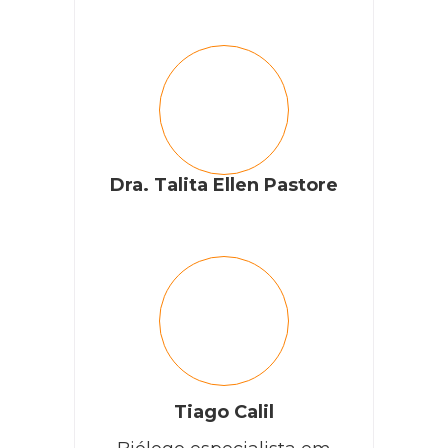
Acho muito engraçado esse povo que fala que não pode
pagar veterinário para o gato e vê o bichinho sofrendo.
Meu, não pode cuidar, não tenha! Além disso tem muito
hospital veterinário comunitário que ou é de graça ou por
um preço acessível. O que não dá é cruzar os braços e pedir
ajuda na internet. E se fosse uma criança? Tenham mais
compaixão!
Dra. Talita Ellen Pastore
RESPONDER
Maria
Meu gato não está fazendo xixi. Não tenho condições de
pagar veterinário, o que faço
Tiago Calil