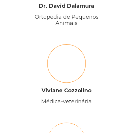
Cobasi
Dr. David Dalamura
Ortopedia de Pequenos
Animais
Oi, Claudia. Como vai?
procure conhecer melhor os sintomas para confirmar
o quadro de saúde de seu pet. Caso o seu amigão vá
constantemente a caixa sanitária e não consiga ter
sucesso para urinar, é provável que esteja sofrendo e
não esteja conseguindo esvaziar a sua bexiga. Nesse
momento, o acompanhamento profissional é
fundamental, pois a partir dele são colocadas em
prática métodos sobre como esvaziar a bexiga de um
gato adequadamente. Mas deixaremos aqui um
conteúdo que pode te ajudar neste momento ?
RESPONDER
Viviane Cozzolino
Médica-veterinária
ivete Santos de Mendonça