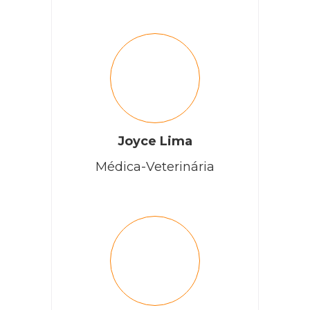
Cobasi
Oi, Adelia. Como vai? Deixaremos aqui um
conteúdo
que pode te auxiliar neste momento!
RESPONDER
Joyce Lima
CLAUDIA
Médica-Veterinária
Meu gato nao consegue urinar. Como posso cuidar.?
RESPONDER