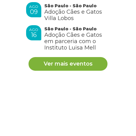
RESPONDER
São Paulo - São Paulo
AGO
09
Adoção Cães e Gatos
Villa Lobos
JULIANA
São Paulo - São Paulo
AGO
16
Adoção Cães e Gatos
em parceria com o
Instituto Luisa Mell
Eu adotei meu gato de rua. Venho notando que está
colocando força para fazer xixi. Às vezes, vem com pouco
Ver mais eventos
de sangue
RESPONDER
Geane Barbosa
Gente me ajudem pelo amor de Deus…cuido de animais
tenho quase 30 gatos e 3 cães, por amor…estou com um