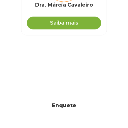
Dra. Márcia Cavaleiro
Emanuela
Saiba mais
Meu gato não está conseguindo fazer xixi e a bexiga de
está muito grande
RESPONDER
Cobasi
Olá! Emanuela! Tudo bem?
Enquete
Recomendamos que leve o pet ao veterinário, pois
esses sintomas podem ser desencadeados por uma
série de motivos.