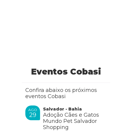
Meu gato é um gato de rua que foi abandonado por
alguém, já está comigo a um ano e uns dias. Ele nunca
teve esse problema, começou ontem dia 28 de agosto de
2022. Neste momento não trabalho desde começo da
pandemia, não tenho recurso financeiro para pagar um
veterinário neste momento, não posso pagar o veterinário,
remedio ou a ração para gato com problema renal, peço
que ajudem este gato, de alguma forma.
RESPONDER
Eventos Cobasi
Confira abaixo os próximos
Cobasi
eventos Cobasi
Salvador - Bahia
AGO
29
Adoção Cães e Gatos
Oi Tereza, como vai? Entre em contato com o
Cobasi
Cuida
Mundo Pet Salvador
Shopping