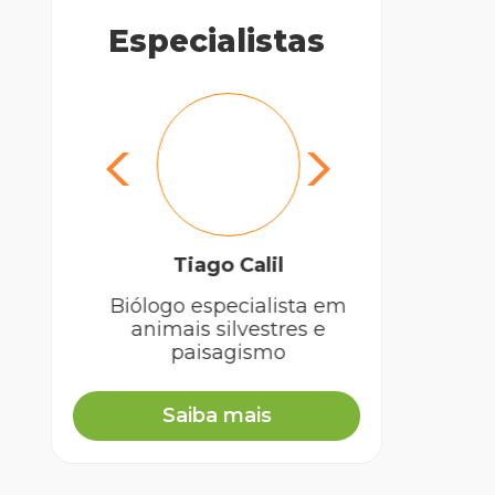
Especialistas
Dra. 
Tiago Calil
Biólogo especialista em
animais silvestres e
paisagismo
Saiba mais