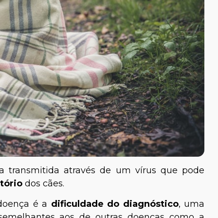
a transmitida através de um vírus que pode
tório
dos cães.
 doença é a
dificuldade do diagnóstico
, uma
semelhantes aos de outras doenças como a