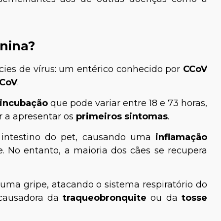
anina?
ies de vírus: um entérico conhecido por
CCoV
CoV
.
 incubação
que pode variar entre 18 e 73 horas,
r a apresentar os
primeiros sintomas
.
o intestino do pet, causando uma
inflamação
. No entanto, a maioria dos cães se recupera
a uma gripe, atacando o sistema respiratório do
causadora da
traqueobronquite
ou da
tosse