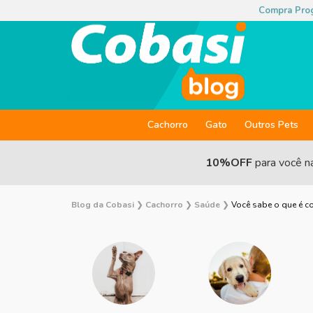
Compra Pro
Cachorro
Gato
Outros Pets
10%OFF
para você n
Blog da Cobasi
❯
Cachorro
❯
Saúde
❯
Você sabe o que é c