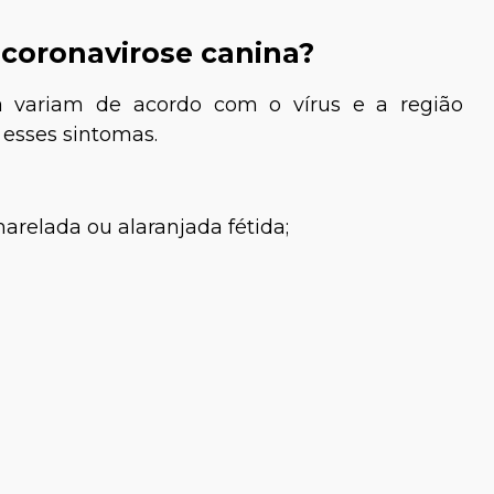
 coronavirose canina?
a variam de acordo com o vírus e a região
 esses sintomas.
arelada ou alaranjada fétida;
ce Lima
Paula Fernandes
Veterinária
Médica-veterinária