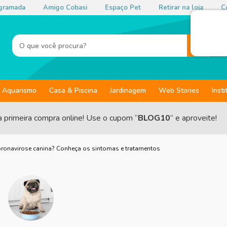
gramada
Amigo Cobasi
Espaço Pet
Retirar na loja
Co
Aquarismo
Casa & Piscina
Jardinagem
Web Stories
Insti
a primeira compra online! Use o cupom “
BLOG10
” e aproveite!
oronavirose canina? Conheça os sintomas e tratamentos