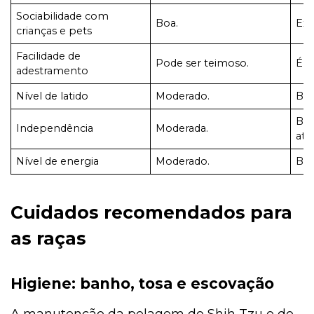
Sociabilidade com
Boa.
Exc
crianças e pets
Facilidade de
Pode ser teimoso.
É fá
adestramento
Nível de latido
Moderado.
Bai
Bai
Independência
Moderada.
ate
Nível de energia
Moderado.
Bai
Cuidados recomendados para
as raças
Higiene: banho, tosa e escovação
A manutenção da pelagem do Shih Tzu e do