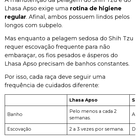
Lhasa Apso exige uma
rotina de higiene
regular
. Afinal, ambos possuem lindos pelos
longos com subpelo.
Mas enquanto a pelagem sedosa do Shih Tzu
requer escovação frequente para não
embaraçar, os fios pesados e ásperos do
Lhasa Apso precisam de banhos constantes.
Por isso, cada raça deve seguir uma
frequência de cuidados diferente:
Lhasa Apso
Shi
Pelo menos a cada 2
Banho
A c
semanas.
Escovação
2 a 3 vezes por semana.
Dia