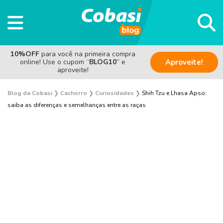
10%OFF
para você na primeira compra
online! Use o cupom “
BLOG10
” e
Aproveite!
aproveite!
Blog da Cobasi
❯
Cachorro
❯
Curiosidades
❯
Shih Tzu e Lhasa Apso:
saiba as diferenças e semelhanças entre as raças
Adestramento e Bem-estar
Adoção