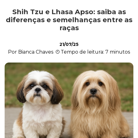
Shih Tzu e Lhasa Apso: saiba as
Alimentação
diferenças e semelhanças entre as
raças
Curiosidades
21/07/25
Por Bianca Chaves
Tempo de leitura: 7 minutos
Filhotes
Higiene
Saúde