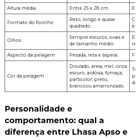
Altura média
Entre 25 e 28 cm.
Ent
Reto, longo e quase
Cur
Formato do focinho
quadrado.
ele
Sempre escuros, ovais e
Esc
Olhos
de tamanho médio.
red
Aspecto da pelagem
Pesada, reta e áspera.
Flui
Dourado, areia, mel, cinza
Tod
escuro, ardósia, fumaça,
Cor da pelagem
par
particolor, preto,
da 
brancoou amarronzado.
Personalidade e
comportamento: qual a
diferença entre Lhasa Apso e