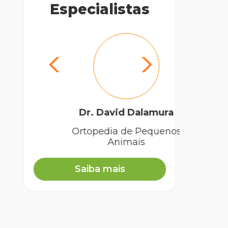
Especialistas
Dr. David Dalamura
Ortopedia de Pequenos
Mé
Animais
Saiba mais