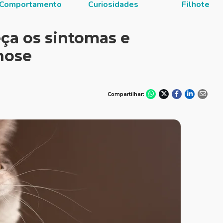
Comportamento
Curiosidades
Filhote
ça os sintomas e
nose
Compartilhar: