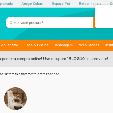
gramada
Amigo Cobasi
Espaço Pet
Retirar na loja
Co
Aquarismo
Casa & Piscina
Jardinagem
Web Stories
Insti
a primeira compra online! Use o cupom “
BLOG10
” e aproveite!
 os sintomas e tratamento desta zoonose