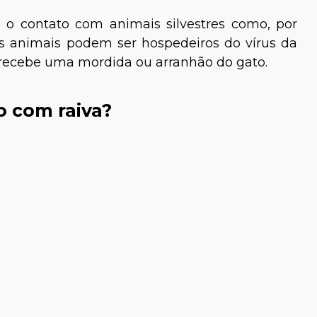
é o contato com animais silvestres como, por
s animais podem ser hospedeiros do vírus da
 recebe uma mordida ou arranhão do gato.
o com raiva?
z Lisboa
Viviane Cozzolino
iólogo
Médica-veterinária