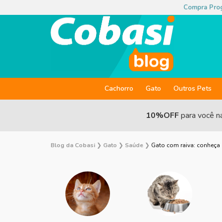
Compra Pro
Cachorro
Gato
Outros Pets
10%OFF
para você n
Blog da Cobasi
❯
Gato
❯
Saúde
❯
Gato com raiva: conheça