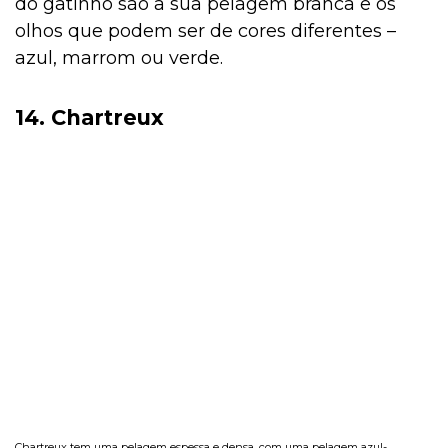
do gatinho são a sua pelagem branca e os
olhos que podem ser de cores diferentes –
azul, marrom ou verde.
14. Chartreux
Chartreux tem uma pelagem espessa e densa, com uma pelagem azul-