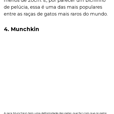
menos de 20cm. E, por parecer um bichinho
de pelúcia, essa é uma das mais populares
entre as raças de gatos mais raros do mundo.
4. Munchkin
A raça Munchkin tem uma deformidade das patas, que faz com que os gatos