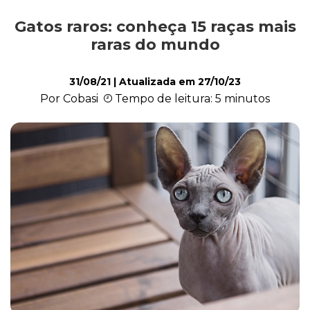
Gatos raros: conheça 15 raças mais
Comportamento
raras do mundo
31/08/21
| Atualizada em
27/10/23
Curiosidades
Por Cobasi
Tempo de leitura: 5 minutos
Filhote
Higiene
Saúde