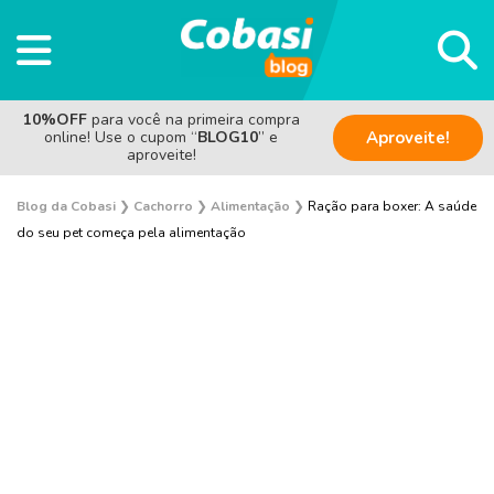
10%OFF
para você na primeira compra
online! Use o cupom “
BLOG10
” e
Aproveite!
aproveite!
Blog da Cobasi
❯
Cachorro
❯
Alimentação
❯
Ração para boxer: A saúde
do seu pet começa pela alimentação
Adestramento e Bem-estar
Adoção