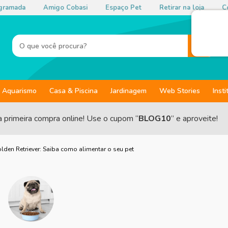
gramada
Amigo Cobasi
Espaço Pet
Retirar na loja
Co
Aquarismo
Casa & Piscina
Jardinagem
Web Stories
Insti
a primeira compra online! Use o cupom “
BLOG10
” e aproveite!
den Retriever: Saiba como alimentar o seu pet