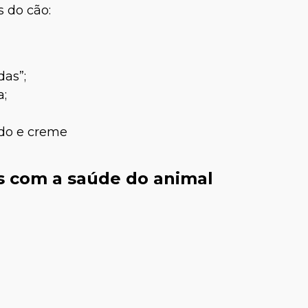
s do cão:
as”;
a;
do e creme
id Dalamura
Joyce Lima
s com a saúde do animal
a de Pequenos
Médica-Veterinária
nimais