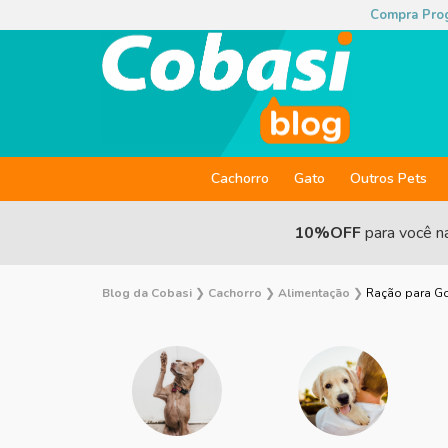
Compra Pro
Cachorro
Gato
Outros Pets
10%OFF
para você n
Blog da Cobasi
❯
Cachorro
❯
Alimentação
❯
Ração para Gol