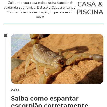
CASA &
Cuidar da sua casa e da piscina também é
Cachorro
cuidar da sua família. E disso a Cobasi entende!
PISCINA
Confira dicas de decoração, limpeza e muito
mais!
Gato
Outros Pets
Casa & Piscina
Jardinagem
CASA
Saiba como espantar
Institucional
escorpião corretamente