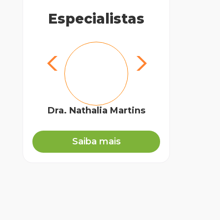
Especialistas
Dra. Nathalia Martins
Dr
Saiba mais