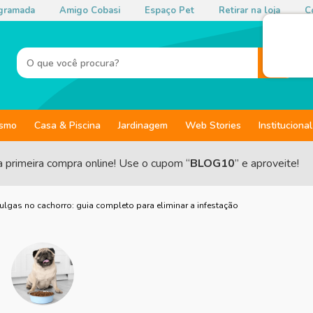
gramada
Amigo Cobasi
Espaço Pet
Retirar na loja
Co
ismo
Casa & Piscina
Jardinagem
Web Stories
Institucional
a primeira compra online! Use o cupom “
BLOG10
” e aproveite!
gas no cachorro: guia completo para eliminar a infestação