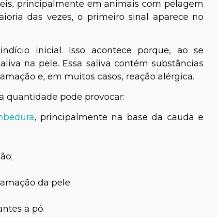
íveis, principalmente em animais com pelagem
ioria das vezes, o primeiro sinal aparece no
ndício inicial. Isso acontece porque, ao se
aliva na pele. Essa saliva contém substâncias
amação e, em muitos casos, reação alérgica.
 quantidade pode provocar:
 Fernandes
Rayane Henriques
ambedura
, principalmente na base da cauda e
veterinária
Bióloga e Especialista em
Aves e Mamíferos
ão;
amação da pele;
ntes a pó.