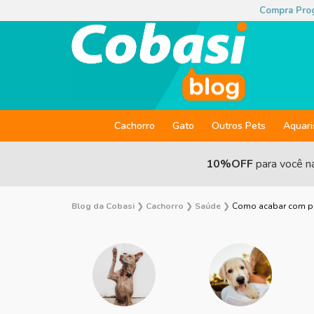
Compra Pro
Cachorro
Gato
Outros Pets
Aquar
10%OFF
para você n
Blog da Cobasi
❯
Cachorro
❯
Saúde
❯
Como acabar com pul