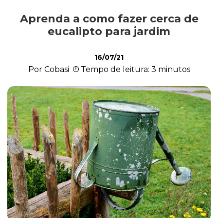
Aprenda a como fazer cerca de
Cultivo e Manutenção
eucalipto para jardim
16/07/21
Cachorro
Por Cobasi
Tempo de leitura: 3 minutos
Gato
Outros Pets
Casa & Piscina
Jardinagem