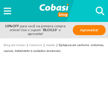
10%OFF
para você na primeira compra
online! Use o cupom “
BLOG10
” e
Aproveite!
aproveite!
Blog da Cobasi
❯
Cachorro
❯
Saúde
❯
Epilepsia em cachorro: sintomas,
causas, tratamento e cuidados essenciais
Adestramento e Bem-estar
Adoção