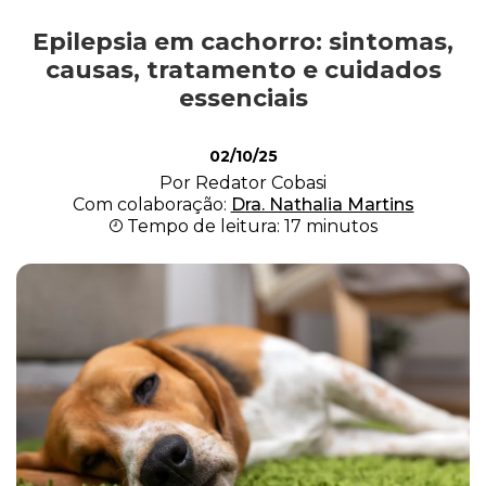
Epilepsia em cachorro: sintomas,
Alimentação
causas, tratamento e cuidados
essenciais
Curiosidades
02/10/25
Por Redator Cobasi
Com colaboração:
Dra. Nathalia Martins
Filhotes
Tempo de leitura: 17 minutos
Higiene
Saúde