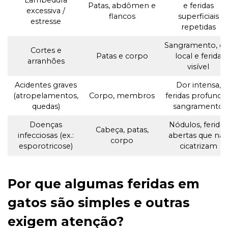
Lambedura
Patas, abdômen e
e feridas
excessiva /
flancos
superficiais
estresse
repetidas
Sangramento, do
Cortes e
Patas e corpo
local e ferida
arranhões
visível
Acidentes graves
Dor intensa,
(atropelamentos,
Corpo, membros
feridas profundas
quedas)
sangramento
Doenças
Nódulos, feridas
Cabeça, patas,
infecciosas (ex.:
abertas que nã
corpo
esporotricose)
cicatrizam
Por que algumas feridas em
gatos são simples e outras
exigem atenção?