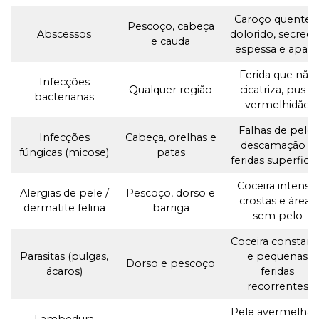
Caroço quente 
Pescoço, cabeça
Abscessos
dolorido, secreç
e cauda
espessa e apati
Ferida que não
Infecções
Qualquer região
cicatriza, pus e
bacterianas
vermelhidão
Falhas de pelo,
Infecções
Cabeça, orelhas e
descamação e
fúngicas (micose)
patas
feridas superficia
Coceira intensa,
Alergias de pele /
Pescoço, dorso e
crostas e áreas
dermatite felina
barriga
sem pelo
Coceira constant
Parasitas (pulgas,
e pequenas
Dorso e pescoço
ácaros)
feridas
recorrentes
Pele avermelhad