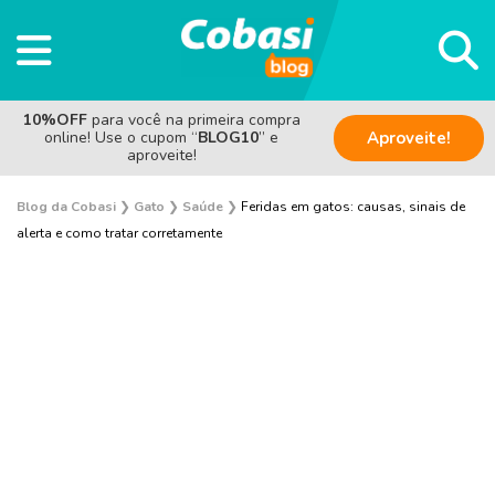
10%OFF
para você na primeira compra
online! Use o cupom “
BLOG10
” e
Aproveite!
aproveite!
Blog da Cobasi
❯
Gato
❯
Saúde
❯
Feridas em gatos: causas, sinais de
alerta e como tratar corretamente
Adoção
Alimentação