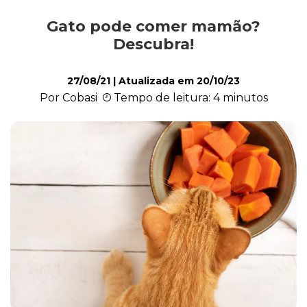
Gato pode comer mamão?
Comportamento
Descubra!
27/08/21
| Atualizada em
20/10/23
Curiosidades
Por Cobasi
Tempo de leitura: 4 minutos
Filhote
Higiene
Saúde