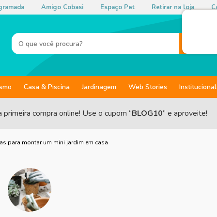
gramada
Amigo Cobasi
Espaço Pet
Retirar na loja
Co
ismo
Casa & Piscina
Jardinagem
Web Stories
Institucional
a primeira compra online! Use o cupom “
BLOG10
” e aproveite!
as para montar um mini jardim em casa