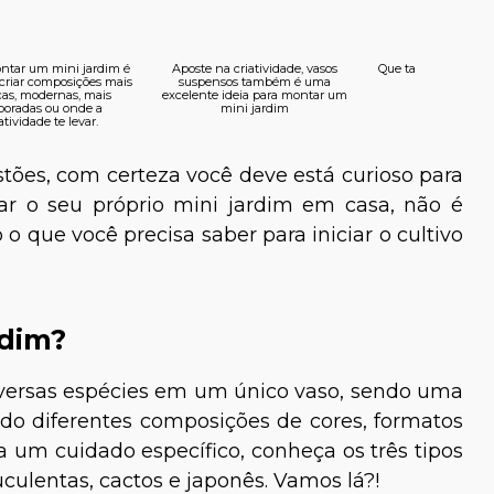
ntar um mini jardim é
Aposte na criatividade, vasos
Que tal montar uma
 criar composições mais
suspensos também é uma
na sua cas
cas, modernas, mais
excelente ideia para montar um
boradas ou onde a
mini jardim
atividade te levar.
tões, com certeza você deve está curioso para
ar o seu próprio mini jardim em casa, não é
 que você precisa saber para iniciar o cultivo
dim?
iversas espécies em um único vaso, sendo uma
o diferentes composições de cores, formatos
um cuidado específico, conheça os três tipos
suculentas, cactos e japonês. Vamos lá?!