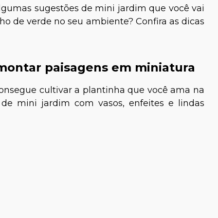
 algumas sugestões de mini jardim que você vai
ho de verde no seu ambiente? Confira as dicas
a montar paisagens em miniatura
consegue cultivar a plantinha que você ama na
Dra. Talita Ellen Pastore
s de mini jardim com vasos, enfeites e lindas
 Fernandes
veterinária