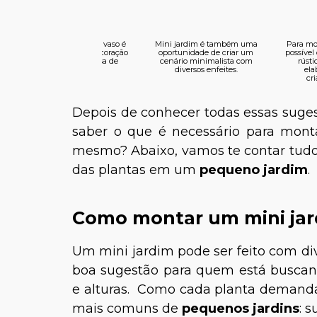
Um pequeno jardim em vaso é
Mini jardim é também uma
Para mo
uma ótima ideia para decoração
oportunidade de criar um
possível
interna, como em mesa de
cenário minimalista com
rústi
escritório.
diversos enfeites.
ela
cri
Depois de conhecer todas essas suges
saber o que é necessário para mont
mesmo? Abaixo, vamos te contar tudo o
das plantas em um
pequeno jardim
.
Como montar um mini jar
Um mini jardim pode ser feito com d
boa sugestão para quem está buscand
e alturas. Como cada planta demanda 
mais comuns de
pequenos jardins
: 