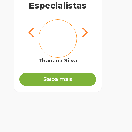
Especialistas
Thauana Silva
Biól
Saiba mais
an