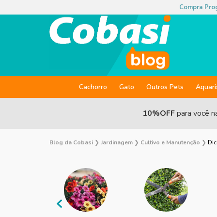
Compra Pro
Cachorro
Gato
Outros Pets
Aquar
10%OFF
para você n
Blog da Cobasi
❯
Jardinagem
❯
Cultivo e Manutenção
❯
Dic