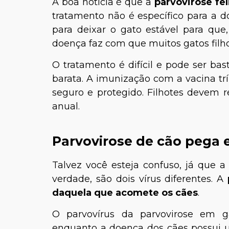
A boa notícia é que a
parvovirose fe
tratamento não é específico para a 
para deixar o gato estável para que,
doença faz com que muitos gatos filh
O tratamento é difícil e pode ser bas
barata. A imunização com a vacina trí
seguro e protegido. Filhotes devem 
anual.
Parvovirose de cão pega 
Talvez você esteja confuso, já que 
verdade, são dois vírus diferentes. A
daquela que acomete os cães
.
O parvovírus da parvovirose em ga
enquanto a doença dos cães possui u