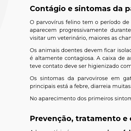
Contágio e sintomas da p
O parvovírus felino tem o período de
aparecem progressivamente durant
visitar um veterinário, maiores as cha
Os animais doentes devem ficar isolad
é altamente contagiosa. A caixa de a
Dra. Talit
teve contato deve ser higienizado c
Os sintomas da parvovirose em ga
principais está a febre, diarreia muit
No aparecimento dos primeiros sintom
Prevenção, tratamento e 