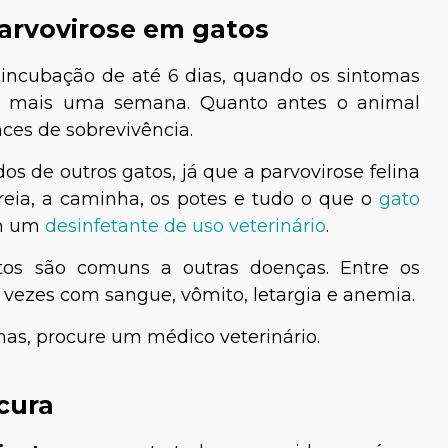
arvovirose em gatos
 incubação de até 6 dias, quando os sintomas
e mais uma semana. Quanto antes o animal
nces de sobrevivência.
os de outros gatos, já que a parvovirose felina
reia, a caminha, os potes e tudo o que o
gato
a Ellen Pastore
Pedro Giovannetti
om um
desinfetante de uso veterinário
.
Médico-veterinário
tos são comuns a outras doenças. Entre os
as vezes com sangue, vômito, letargia e anemia.
as, procure um médico veterinário.
cura