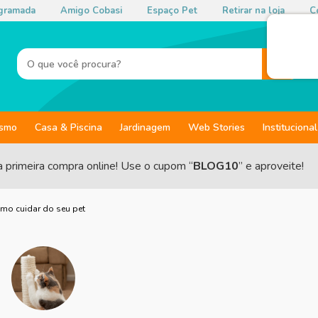
gramada
Amigo Cobasi
Espaço Pet
Retirar na loja
Co
ismo
Casa & Piscina
Jardinagem
Web Stories
Institucional
a primeira compra online! Use o cupom “
BLOG10
” e aproveite!
omo cuidar do seu pet