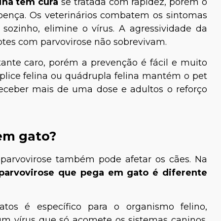
lina tem cura
se tratada com rapidez, porém o
doença. Os veterinários combatem os sintomas
 sozinho, elimine o vírus. A agressividade da
otes com parvovirose não sobrevivam.
tante caro, porém a prevenção é fácil e muito
plice felina ou quádrupla felina mantém o pet
receber mais de uma dose e adultos o reforço
em gato?
a parvovirose também pode afetar os cães. Na
parvovirose que pega em gato é diferente
tos é específico para o organismo felino,
m vírus que só acomete os sistemas caninos.