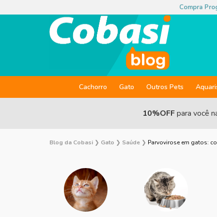
Compra Pro
Cachorro
Gato
Outros Pets
Aquar
10%OFF
para você n
Blog da Cobasi
❯
Gato
❯
Saúde
❯
Parvovirose em gatos: c