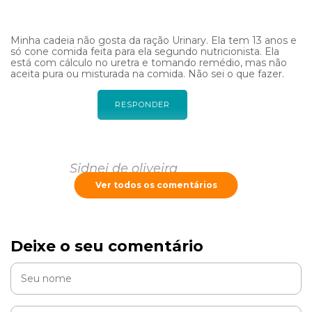
Minha cadeia não gosta da ração Urinary. Ela tem 13 anos e
só cone comida feita para ela segundo nutricionista. Ela
está com cálculo no uretra e tomando remédio, mas não
aceita pura ou misturada na comida. Não sei o que fazer.
RESPONDER
Sidnei de oliveira
Ver todos os comentários
Até quantos meses tenho que dar a ração urinary para o
cachorro pis cirurgia de cristais .Posso misturar a ração com
Deixe o seu comentário
outra para ajudar na alimentação devido o preço muito caro
RESPONDER