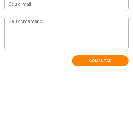
Cobasi
Oi Sidnei, como vai? Indicamos uma visita ao medico
veterinário, pois depende de cada cão como irá reagir.
RESPONDER
COMENTAR
Maisa
Estou dando essa ração há uma semana, as fezes
diminuíram e pouco volume!
Obrigada
RESPONDER