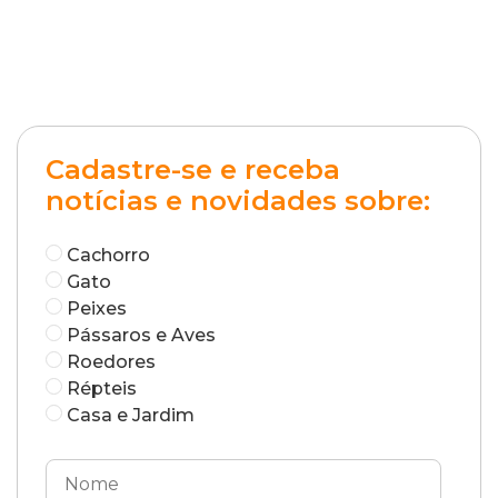
converse com seu veterinário sobre outras opções de
ração que possam ser mais palatáveis para ele, mas
que ainda atendam às suas necessidades médicas.
Manter a comunicação com o veterinário ajudará a
encontrar a melhor solução para o seu cachorro.
RESPONDER
Cadastre-se e receba
notícias e novidades sobre:
Cachorro
Gato
Peixes
Pássaros e Aves
Roedores
Répteis
Casa e Jardim