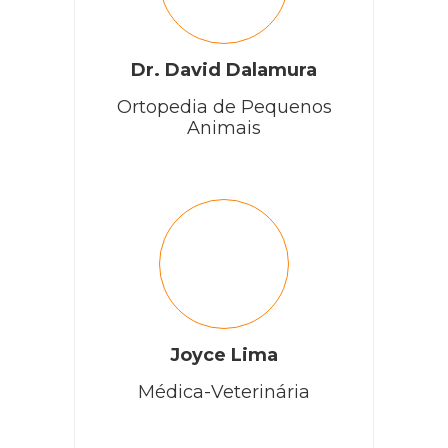
RESPONDER
Dr. David Dalamura
Ortopedia de Pequenos
Vanda AP Saborosa
Animais
Meu pet tem 4 anos, a um mês fez cirurgia , percebi que
ele não estava bem, levei ao veterinário,fez ultrassom de
novo e está com mais pedra. , Amanhã vai fazer outra
cirurgia, a ração que o veterinário passou na primeira
cirurgia, Royal canin renal, é normal depois da
cirurgia,aparecer mais pedras ?
RESPONDER
Joyce Lima
Médica-Veterinária
Fabiana Sobrenome