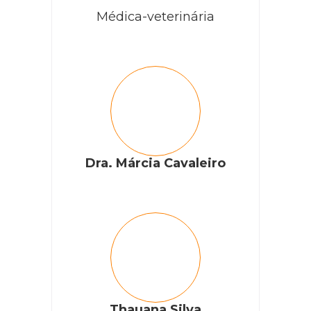
comer só a urinária e mesmo assim ele volta com esse
Médica-veterinária
problema e agora tem vez que ele fica preso faz pouca
fezes e dura e seca. Uma dúvida o que fazer pra amolecer
as fezes ele bebe bastante água, e outra a ração urinária é
pra bexiga e a ração urinária renal é para o rim, tem
diferença nessas rações? Meu gato está comendo a ração
certa urinária S O e não é a renal, problema dele era
pedrinhas na urina na bexiga não no rim.
RESPONDER
Dra. Márcia Cavaleiro
Cobasi
Olá, Fabiana! Tudo bem?
Como a situação do seu pet é crônica, e a
recomendação do veterinário é uma ração especifica,
sugerimos que converse com o profissional
novamente para tirar todas as dúvidas em relação a
alimentação e as fezes do gato!
Thauana Silva