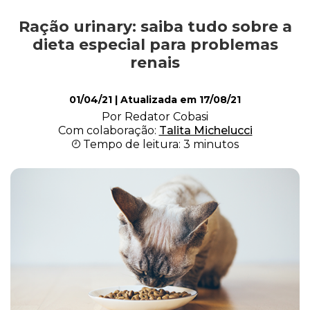
Ração urinary: saiba tudo sobre a
Comportamento
dieta especial para problemas
renais
Curiosidades
01/04/21
| Atualizada em
17/08/21
Por Redator Cobasi
Com colaboração:
Talita Michelucci
Filhote
Tempo de leitura: 3 minutos
Higiene
Saúde