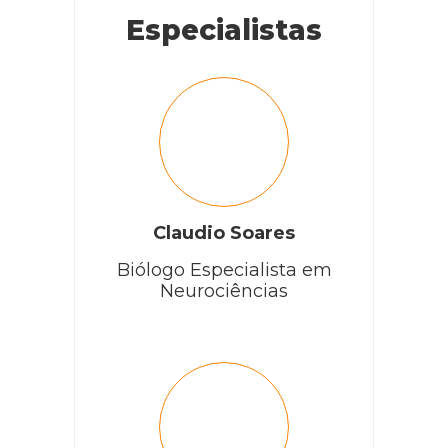
Especialistas
Sônia
Qual a validade da ração cat urinary proplan??qto tempo
posso armazenar??
RESPONDER
Claudio Soares
Biólogo Especialista em
Neurociências
Cobasi
Olá, Sônia! Como vai?
A data de validade da ração Cat Urinary Proplan está
descrita em sua embalagem.