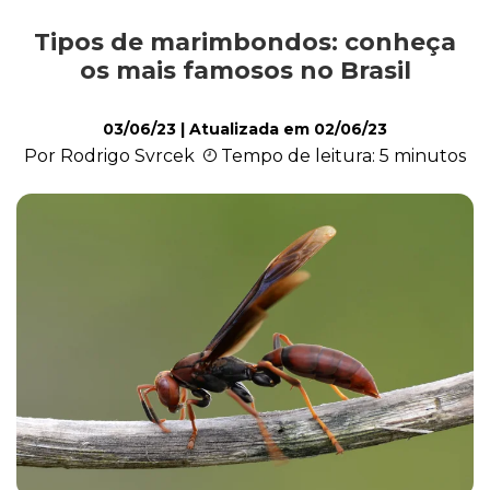
Tipos de marimbondos: conheça
Cultivo e Manutenção
os mais famosos no Brasil
03/06/23
| Atualizada em
02/06/23
Cachorro
Por Rodrigo Svrcek
Tempo de leitura: 5 minutos
Gato
Outros Pets
Casa & Piscina
Jardinagem