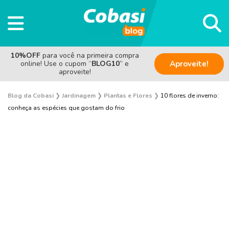
10%OFF
para você na primeira compra
online! Use o cupom “
BLOG10
” e
Aproveite!
aproveite!
Blog da Cobasi
❯
Jardinagem
❯
Plantas e Flores
❯
10 flores de inverno:
conheça as espécies que gostam do frio
Plantas e Flores
Curiosidades