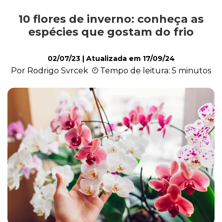
10 flores de inverno: conheça as
Cultivo e Manutenção
espécies que gostam do frio
02/07/23
| Atualizada em
17/09/24
Cachorro
Por Rodrigo Svrcek
Tempo de leitura: 5 minutos
Gato
Outros Pets
Casa & Piscina
Jardinagem