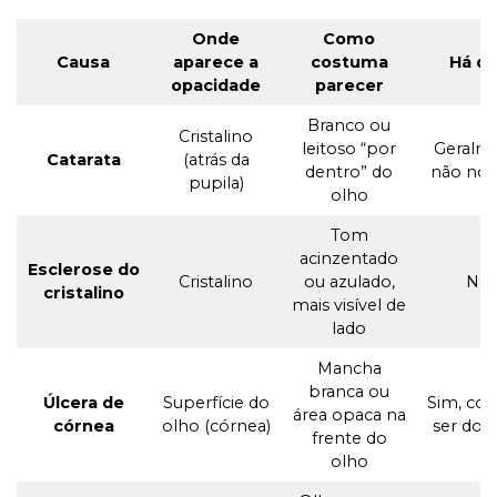
Onde
Como
Causa
aparece a
costuma
Há do
opacidade
parecer
Branco ou
Cristalino
leitoso “por
Geralm
Catarata
(atrás da
dentro” do
não no i
pupila)
olho
Tom
acinzentado
Esclerose do
Cristalino
ou azulado,
Nã
cristalino
mais visível de
lado
Mancha
branca ou
Úlcera de
Superfície do
Sim, co
área opaca na
córnea
olho (córnea)
ser dol
frente do
olho