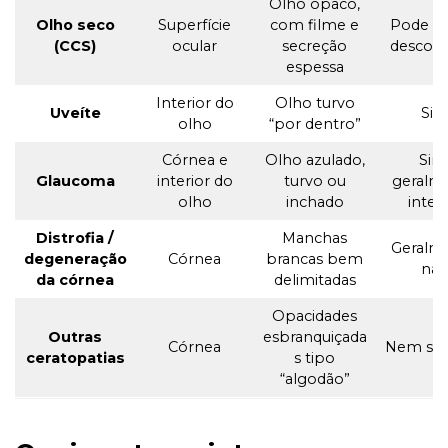
Olho opaco,
Olho seco
Superfície
com filme e
Pode ca
(CCS)
ocular
secreção
desconf
espessa
Interior do
Olho turvo
Uveíte
Si
olho
“por dentro”
Córnea e
Olho azulado,
Sim
Glaucoma
interior do
turvo ou
geralm
olho
inchado
inten
Distrofia /
Manchas
Geralm
degeneração
Córnea
brancas bem
nã
da córnea
delimitadas
Opacidades
Outras
esbranquiçada
Córnea
Nem se
ceratopatias
s tipo
“algodão”