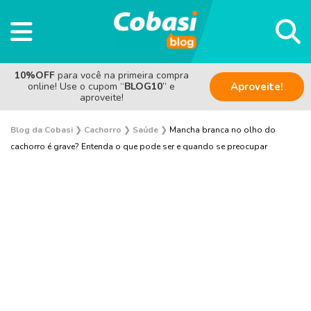
10%OFF
para você na primeira compra
online! Use o cupom “
BLOG10
” e
Aproveite!
aproveite!
Blog da Cobasi
❯
Cachorro
❯
Saúde
❯
Mancha branca no olho do
cachorro é grave? Entenda o que pode ser e quando se preocupar
Adestramento e Bem-estar
Adoção