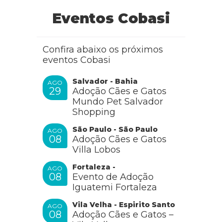
Ana Lúcia
Eventos Cobasi
Confira abaixo os próximos
Boa noite, gostaria de saber se humanos podem tomar
eventos Cobasi
probiótico para cães. Obrigada
Salvador - Bahia
AGO
RESPONDER
29
Adoção Cães e Gatos
Mundo Pet Salvador
Shopping
Cobasi
São Paulo - São Paulo
AGO
08
Adoção Cães e Gatos
Villa Lobos
Fortaleza -
Olá, Ana Lúcia! tudo bem?
AGO
08
Evento de Adoção
Sugerimos que converse com um médico, pois
somente o profissional poderá receitar
Iguatemi Fortaleza
medicamentos adequados a você.
Vila Velha - Espirito Santo
AGO
08
Adoção Cães e Gatos –
RESPONDER