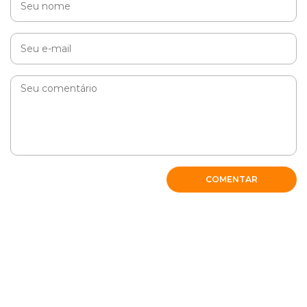
Cobasi
Oi, Gregório. Como vai? A distensão abdominal pode
ser sinal de diversas doenças. Recomendamos que
você visite um médico-veterinário para avaliar o seu
pet.
RESPONDER
COMENTAR
Eduardo
Tenho minha cachorrinha Poodle,11 anos de idade,
(Bambina).Alimentação 100% natural desde quando
nasceu,mantendo todos os calendários devidamente em
dia.Apenas vou passar a suprir a mesma com Enzinas