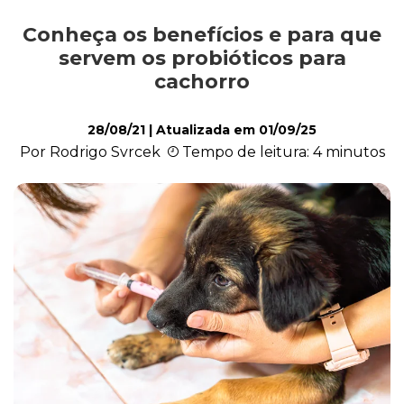
Conheça os benefícios e para que
Alimentação
servem os probióticos para
cachorro
Curiosidades
28/08/21
| Atualizada em
01/09/25
Por Rodrigo Svrcek
Tempo de leitura: 4 minutos
Filhotes
Higiene
Saúde