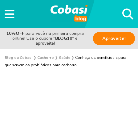
10%OFF
para você na primeira compra
online! Use o cupom “
BLOG10
” e
Aproveite!
aproveite!
Blog da Cobasi
❯
Cachorro
❯
Saúde
❯
Conheça os benefícios e para
que servem os probióticos para cachorro
Adestramento e Bem-estar
Adoção