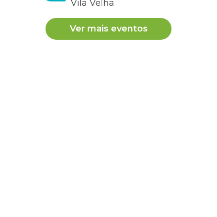
Vila Velha
Ver mais eventos
Ana Maria Lucena
Posso dar probiótico vencido há 6 dias para meu cão
RESPONDER
Cobasi
Olá, tudo bem?
Ao oferecer algum produto ou medicamento vencido
ao animal, você pode estar colocando a saúde dele
em risco.