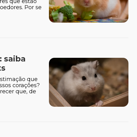
res que estão
oedores. Por se
 saiba
ts
estimação que
ssos corações?
recer que, de