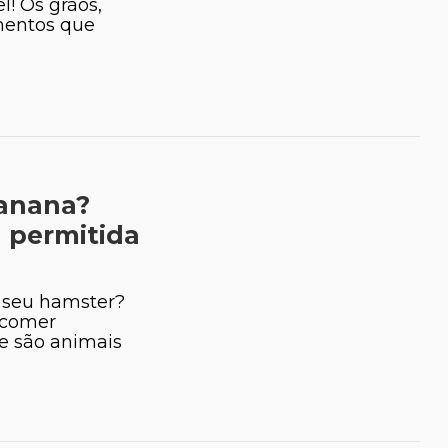
! Os grãos,
imentos que
anana?
á permitida
 seu hamster?
 comer
ue são animais