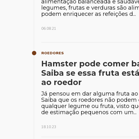
alimentação balanceada e saudável
legumes, frutas e verduras são al
podem enriquecer as refeições d...
06.08.21
ROEDORES
Hamster pode comer b
Saiba se essa fruta est
ao roedor
Já pensou em dar alguma fruta ao
Saiba que os roedores não podem
qualquer legume ou fruta, visto q
de estimação pequenos com um...
18.10.23