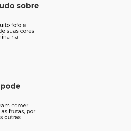
tudo sobre
ito fofo e
de suas cores
mina na
 pode
go Calil
Lysandra Barbieri
oram comer
 as frutas, por
ialista em animais
Médica-Veterinária
s outras
s e paisagismo