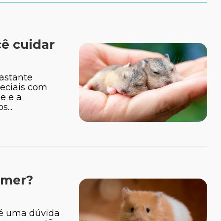
ê cuidar
astante
peciais com
e e a
...
omer?
é uma dúvida