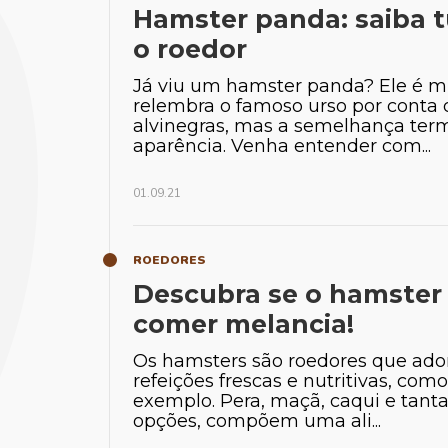
Hamster panda: saiba 
o roedor
Já viu um hamster panda? Ele é mu
relembra o famoso urso por conta 
alvinegras, mas a semelhança ter
aparência. Venha entender com...
01.09.21
ROEDORES
Descubra se o hamster
comer melancia!
Tia
Os hamsters são roedores que ad
refeições frescas e nutritivas, como
Biólogo espec
exemplo. Pera, maçã, caqui e tanta
silvestre
opções, compõem uma ali...