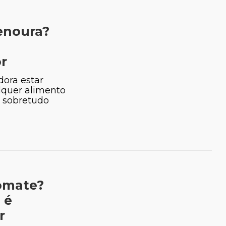
enoura?
r
dora estar
lquer alimento
 sobretudo
omate?
 é
r