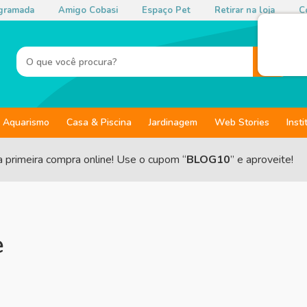
gramada
Amigo Cobasi
Espaço Pet
Retirar na loja
Co
Aquarismo
Casa & Piscina
Jardinagem
Web Stories
Insti
a primeira compra online! Use o cupom “
BLOG10
” e aproveite!
e