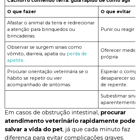
Cachorro comendo terra: guia rápido de como agir
O que fazer
O que evitar
Afastar o animal da terra e redirecionar
a atenção para brinquedos ou
Punir ou reagir 
brincadeiras.
Observar se surgem sinais como
Oferecer medica
vômito, diarreia, apatia ou
perda de
própria
apetite
.
Procurar orientação veterinária se o
Esperar o comp
hábito se repetir ou vier
desaparecer sozi
acompanhado de sintomas.
de repente.
Subestimar sinais
aparentemente l
Em casos de obstrução intestinal,
procurar
atendimento veterinário rapidamente pode
salvar a vida do pet
, já que cada minuto faz
diferença para evitar complicações graves.