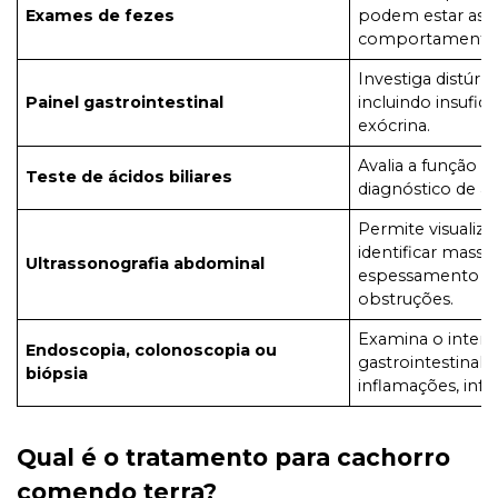
Exames de fezes
podem estar ass
comportamento 
Investiga distúrbi
Painel gastrointestinal
incluindo insufic
exócrina.
Avalia a função do
Teste de ácidos biliares
diagnóstico de al
Permite visualiza
identificar massa
Ultrassonografia abdominal
espessamento int
obstruções.
Examina o interio
Endoscopia, colonoscopia ou
gastrointestinal 
biópsia
inflamações, inf
Qual é o tratamento para cachorro
comendo terra?