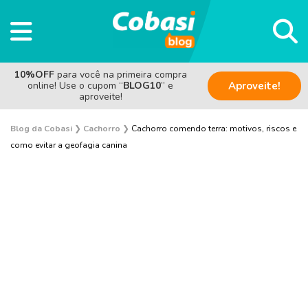
10%OFF
para você na primeira compra
online! Use o cupom “
BLOG10
” e
Aproveite!
aproveite!
Blog da Cobasi
❯
Cachorro
❯
Cachorro comendo terra: motivos, riscos e
como evitar a geofagia canina
Adestramento e Bem-estar
Adoção