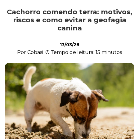
Cachorro comendo terra: motivos,
Alimentação
riscos e como evitar a geofagia
canina
Curiosidades
13/03/26
Por Cobasi
Tempo de leitura: 15 minutos
Filhotes
Higiene
Saúde