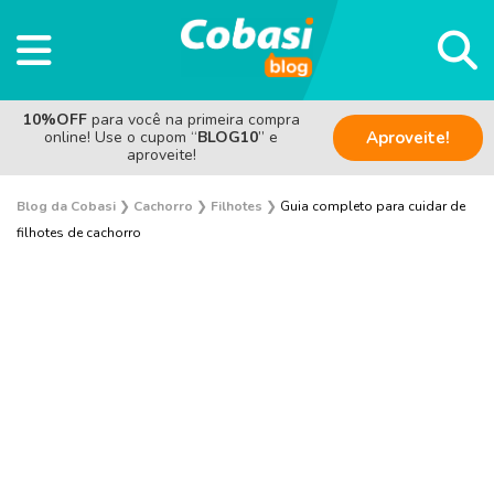
10%OFF
para você na primeira compra
online! Use o cupom “
BLOG10
” e
Aproveite!
aproveite!
Blog da Cobasi
❯
Cachorro
❯
Filhotes
❯
Guia completo para cuidar de
filhotes de cachorro
Adestramento e Bem-estar
Adoção