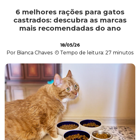
6 melhores rações para gatos
Comportamento
castrados: descubra as marcas
mais recomendadas do ano
Curiosidades
18/05/26
Por Bianca Chaves
Tempo de leitura: 27 minutos
Filhote
Higiene
Saúde