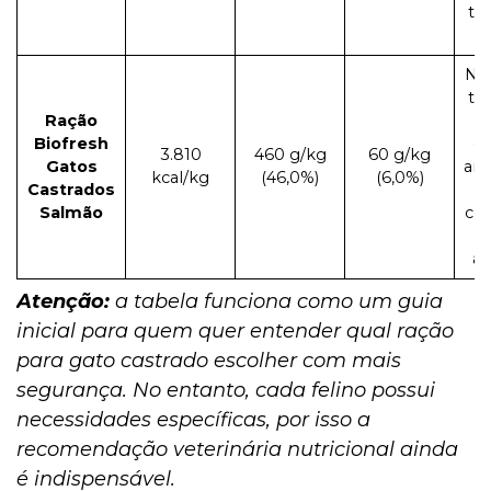
tr
Nã
tr
Ração
Biofresh
co
3.810
460 g/kg
60 g/kg
Gatos
aro
kcal/kg
(46,0%)
(6,0%)
Castrados
Salmão
co
art
Atenção:
a
tabela funciona como um guia
inicial para quem quer entender qual ração
para gato castrado escolher
com mais
segurança. No entanto, cada felino possui
necessidades específicas, por isso a
recomendação veterinária nutricional ainda
é indispensável.