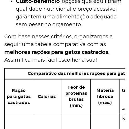
Custo-benefício
: opções que equilibram
qualidade nutricional e preço acessível
garantem uma alimentação adequada
sem pesar no orçamento.
Com base nesses critérios, organizamos a
seguir uma tabela comparativa com as
melhores rações para gatos castrados
.
Assim fica mais fácil escolher a sua!
Comparativo das melhores rações para gato
P
Teor de
Ração
Matéria
tra
proteínas
para gatos
Calorias
fibrosa
brutas
castrados
(máx.)
a
(mín.)
art
Nã
c