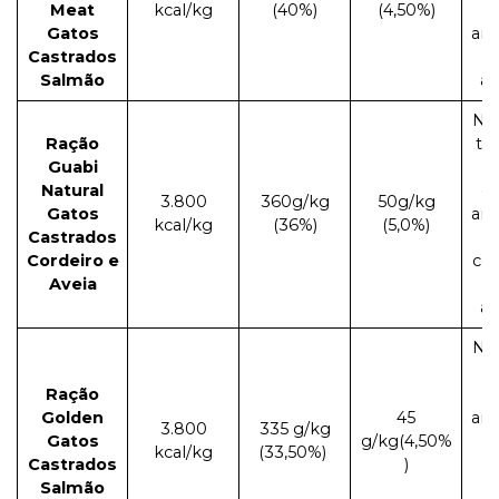
Meat
kcal/kg
(40%)
(4,50%)
Gatos
aro
Castrados
Salmão
art
Nã
Ração
tr
Guabi
Natural
co
3.800
360g/kg
50g/kg
Gatos
aro
kcal/kg
(36%)
(5,0%)
Castrados
Cordeiro e
co
Aveia
art
Nã
c
Ração
Golden
45
aro
3.800
335 g/kg
Gatos
g/kg(4,50%
kcal/kg
(33,50%)
Castrados
)
ar
Salmão