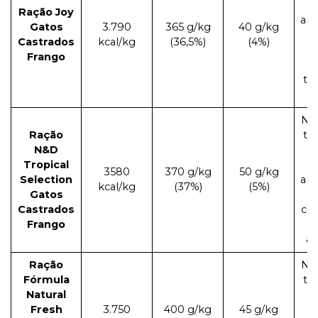
Ração Joy
aro
Gatos
3.790
365 g/kg
40 g/kg
Castrados
kcal/kg
(36,5%)
(4%)
ar
Frango
tr
Nã
Ração
tr
N&D
Tropical
co
3580
370 g/kg
50 g/kg
Selection
aro
kcal/kg
(37%)
(5%)
Gatos
Castrados
co
Frango
art
Ração
Nã
Fórmula
tr
Natural
Fresh
3.750
400 g/kg
45 g/kg
c