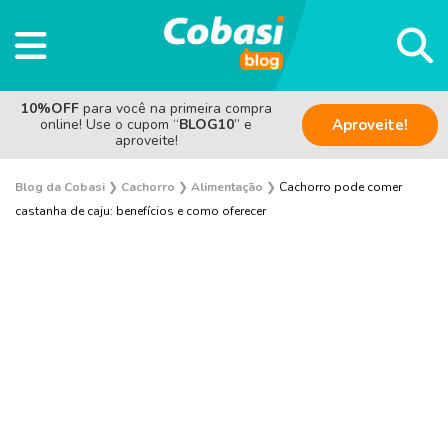
10%OFF
para você na primeira compra
online! Use o cupom “
BLOG10
” e
Aproveite!
aproveite!
Blog da Cobasi
❯
Cachorro
❯
Alimentação
❯
Cachorro pode comer
castanha de caju: benefícios e como oferecer
Adestramento e Bem-estar
Adoção