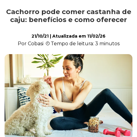
Cachorro pode comer castanha de
Alimentação
caju: benefícios e como oferecer
21/10/21
| Atualizada em
11/02/26
Curiosidades
Por Cobasi
Tempo de leitura: 3 minutos
Filhotes
Higiene
Saúde