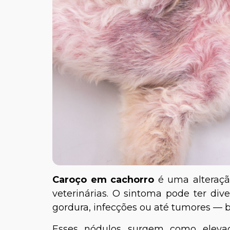
Caroço em cachorro
é uma alteraçã
veterinárias. O sintoma pode ter div
gordura, infecções ou até tumores — 
Esses nódulos surgem como elevaç