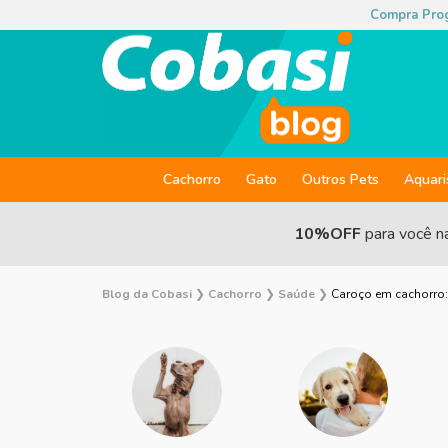
Compra Pro
Cachorro
Gato
Outros Pets
Aquar
10%OFF
para você n
Blog da Cobasi
❯
Cachorro
❯
Saúde
❯
Caroço em cachorro: