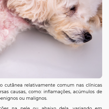
o cutânea relativamente comum nas clínicas
ersas causas, como: inflamações, acúmulos de
benignos ou malignos.
ões na pele ou abaixo dela, variando em