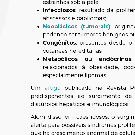
estranhos sob a pele;
Infecciosos
: resultado da prolif
abscessos e papilomas;
Neoplásicos (tumorais)
: origin
podendo ser tumores benignos ou
Congênitos
: presentes desde o
cutâneas hereditárias;
Metabólicos ou endócrinos
:
relacionados à obesidade, po
Dra. Talit
especialmente lipomas.
Um
artigo
publicado na Revista Pu
predisponentes ao surgimento de
distúrbios hepáticos e imunológicos.
Além disso, em cães idosos, o surg
alerta para possíveis síndromes proli
que há crescimento anormal de célula