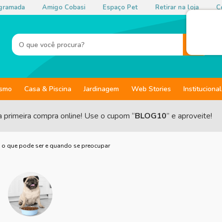
gramada
Amigo Cobasi
Espaço Pet
Retirar na loja
Co
ismo
Casa & Piscina
Jardinagem
Web Stories
Institucional
a primeira compra online! Use o cupom “
BLOG10
” e aproveite!
 o que pode ser e quando se preocupar