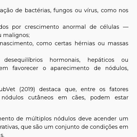
eração de bactérias, fungos ou vírus, como nos
ados por crescimento anormal de células —
 malignos;
 nascimento, como certas hérnias ou massas
 desequilíbrios hormonais, hepáticos ou
dem favorecer o aparecimento de nódulos,
a Ellen Pastore
Dra. Nathalia Martins
bVet (2019) destaca que, entre os fatores
 nódulos cutâneos em cães, podem estar
imento de múltiplos nódulos deve acender um
ferativas, que são um conjunto de condições em
s.