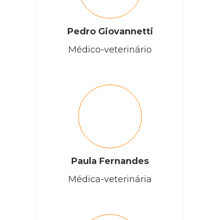
Cobasi
Pedro Giovannetti
Olá, tudo bem?
Médico-veterinário
Fabiana, por aqui estamos todos na torcida para que
ela se recupere logo! ?
RESPONDER
Ladyana
Paula Fernandes
Meu pet sofreu um avc e não está andando tem a
possibilidade dele anda ?
Médica-veterinária
RESPONDER