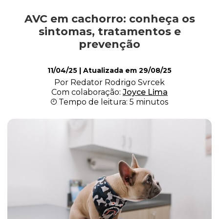
AVC em cachorro: conheça os
Alimentação
sintomas, tratamentos e
prevenção
Curiosidades
11/04/25
| Atualizada em
29/08/25
Por Redator Rodrigo Svrcek
Com colaboração:
Joyce Lima
Filhotes
Tempo de leitura: 5 minutos
Higiene
Saúde