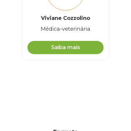
Isabel
Viviane Cozzolino
Médica-veterinária
Muito triste sabemos que eles sao nossa vida e
muitas.vezex nao podemos pagar una tomografia porq e
nem tato tem condições de pagar 1,000,00 porq fies a
tomografia ainda tem exame de sangue eletro gadiogra
Saiba mais
tudo isso e muito caro vc se apertar mais tem horas que
nao da so Deus pra ajudar to passando por isso aqui
RESPONDER
Cobasi
Isabel, entendemos que você deseja uma solução
rápida para o seu pet mas é essencial levar o animal a
uma consulta com um médico-veterinário. Afinal,