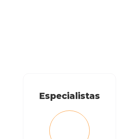
Fabiana
Temos uma jovem senhorinha de 14 anos,( shinauzer).
Nossa Chelsea teve um AVC na noite da última sexta feira
(27/01/23), ficamos muito preocupados e ainda estamos, no
sábado ela passou pelo veterinário que a medicou e irá
acompanha lá, estamos nos adaptando a nova realidade,
mas confiando que ela irá melhorar, e que as sequelas irão
diminuir. É estranho vê la ainda muito bagunceira, mas com
uma dificuldade enorme para andar (parece estar
embriagada), corre cai, tomba ao lado dos móveis, o
veterinário pediu repouso, a bichinha não para, sabemos
Especialistas
que dará tudo certo
RESPONDER