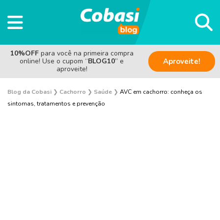
10%OFF
para você na primeira compra
online! Use o cupom “
BLOG10
” e
Aproveite!
aproveite!
Blog da Cobasi
❯
Cachorro
❯
Saúde
❯
AVC em cachorro: conheça os
sintomas, tratamentos e prevenção
Adestramento e Bem-estar
Adoção