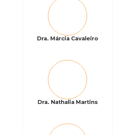
Fabiana Sobrenome
Olá, como vai?
Dra. Márcia Cavaleiro
Apenas o médico-veterinário acompanha seu pet
pode fazer um prognóstico. Existem diversas terapias
para associar com medicação que auxiliam na
reabilitação.
RESPONDER
Anderson Duarte
Dra. Nathalia Martins
Meu cãozinho tem 15 anos , problema no coração ,já está
em tratamento,de x em qdo ele tem convulsão e berra
alto,daí fica mole e vai voltando aos poucos no colo