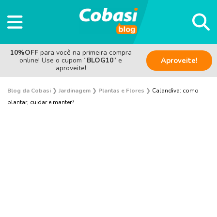
10%OFF
para você na primeira compra
online! Use o cupom “
BLOG10
” e
Aproveite!
aproveite!
Blog da Cobasi
❯
Jardinagem
❯
Plantas e Flores
❯
Calandiva: como
plantar, cuidar e manter?
Plantas e Flores
Curiosidades