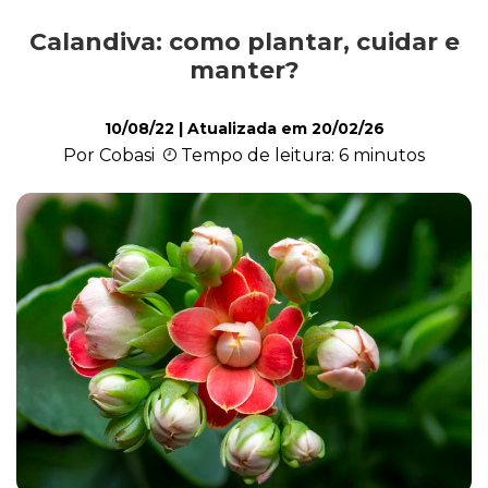
Calandiva: como plantar, cuidar e
Cultivo e Manutenção
manter?
10/08/22
| Atualizada em
20/02/26
Cachorro
Por Cobasi
Tempo de leitura: 6 minutos
Gato
Outros Pets
Casa & Piscina
Jardinagem