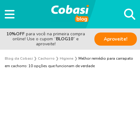
10%OFF
para você na primeira compra
online! Use o cupom “
BLOG10
” e
Aproveite!
aproveite!
Blog da Cobasi
❯
Cachorro
❯
Higiene
❯
Melhor remédio para carrapato
em cachorro: 10 opções que funcionam de verdade
Adestramento e Bem-estar
Adoção