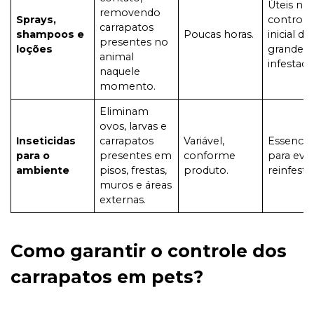
Úteis no
removendo
Sprays,
controle
carrapatos
shampoos e
Poucas horas.
inicial de
presentes no
loções
grandes
animal
infestaçõ
naquele
momento.
Eliminam
ovos, larvas e
Inseticidas
carrapatos
Variável,
Essenciai
para o
presentes em
conforme
para evit
ambiente
pisos, frestas,
produto.
reinfesta
muros e áreas
externas.
Como garantir o controle dos
carrapatos em pets?