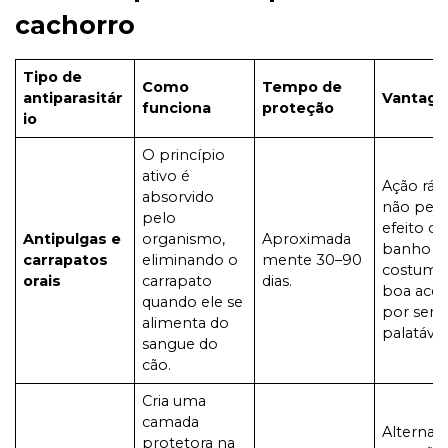
cachorro
Tipo de
Como
Tempo de
antiparasitár
Vantage
funciona
proteção
io
O princípio
ativo é
Ação rápi
absorvido
não per
pelo
efeito c
Antipulgas e
organismo,
Aproximada
banho e
carrapatos
eliminando o
mente 30–90
costuma 
orais
carrapato
dias.
boa acei
quando ele se
por ser
alimenta do
palatável
sangue do
cão.
Cria uma
camada
Alternati
protetora na