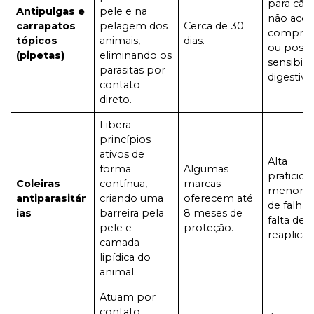
para cãe
Antipulgas e
pele e na
não acei
carrapatos
pelagem dos
Cerca de 30
comprim
tópicos
animais,
dias.
ou poss
(pipetas)
eliminando os
sensibili
parasitas por
digestiva
contato
direto.
Libera
princípios
ativos de
Alta
forma
Algumas
praticida
Coleiras
contínua,
marcas
menor ri
antiparasitár
criando uma
oferecem até
de falhas
ias
barreira pela
8 meses de
falta de
pele e
proteção.
reaplicaç
camada
lipídica do
animal.
Atuam por
contato,