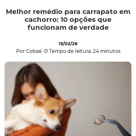
Melhor remédio para carrapato em
Alimentação
cachorro: 10 opções que
funcionam de verdade
Curiosidades
13/02/26
Por Cobasi
Tempo de leitura: 24 minutos
Filhotes
Higiene
Saúde