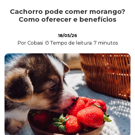
Cachorro pode comer morango?
Alimentação
Como oferecer e benefícios
18/05/26
Curiosidades
Por Cobasi
Tempo de leitura: 7 minutos
Filhotes
Higiene
Saúde