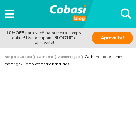
10%OFF
para você na primeira compra
online! Use o cupom “
BLOG10
” e
Aproveite!
aproveite!
Blog da Cobasi
❯
Cachorro
❯
Alimentação
❯
Cachorro pode comer
morango? Como oferecer e benefícios
Adestramento e Bem-estar
Adoção